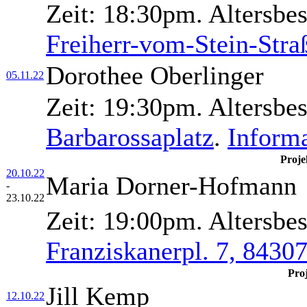
Zeit:
18:30pm.
Altersbe
Freiherr-vom-Stein-Stra
Dorothee Oberlinger
05.11.22
Zeit:
19:30pm.
Altersbe
Barbarossaplatz
.
Inform
Proje
20.10.22
Maria Dorner-Hofmann
-
23.10.22
Zeit:
19:00pm.
Altersbe
Franziskanerpl. 7, 8430
Pro
Jill Kemp
12.10.22