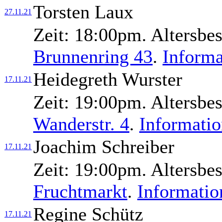
Torsten Laux
27.11.21
Zeit:
18:00pm.
Altersbe
Brunnenring 43
.
Informa
Heidegreth Wurster
17.11.21
Zeit:
19:00pm.
Altersbe
Wanderstr. 4
.
Informati
Joachim Schreiber
17.11.21
Zeit:
19:00pm.
Altersbe
Fruchtmarkt
.
Informatio
Regine Schütz
17.11.21