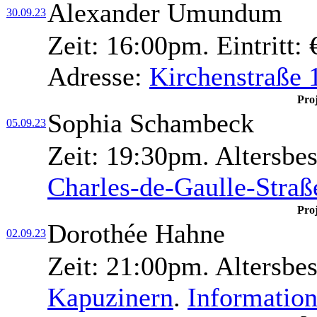
Alexander Umundum
30.09.23
Zeit:
16:00pm.
Eintritt:
€
Adresse:
Kirchenstraße 
Pro
Sophia Schambeck
05.09.23
Zeit:
19:30pm.
Altersbe
Charles-de-Gaulle-Straß
Proj
Dorothée Hahne
02.09.23
Zeit:
21:00pm.
Altersbe
Kapuzinern
.
Informatio