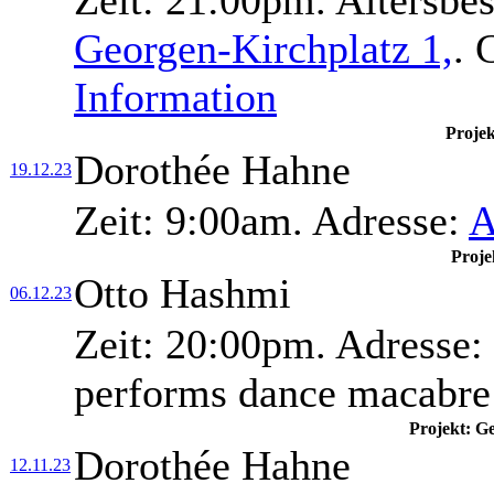
Zeit:
21:00pm.
Altersbe
Georgen-Kirchplatz 1,
.
G
Information
Proje
Dorothée Hahne
19.12.23
Zeit:
9:00am.
Adresse:
A
Proje
Otto Hashmi
06.12.23
Zeit:
20:00pm.
Adresse:
performs dance macabre
Projekt: G
Dorothée Hahne
12.11.23