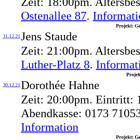
Zeit:
18:00pm.
Altersbe
Ostenallee 87
.
Informati
Projekt: G
Jens Staude
31.12.21
Zeit:
21:00pm.
Altersbe
Luther-Platz 8
.
Informat
Proje
Dorothée Hahne
30.12.21
Zeit:
20:00pm.
Eintritt:
1
Abendkasse:
0173 71053
Information
Projekt: G