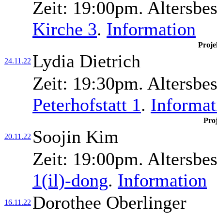
Zeit:
19:00pm.
Altersbe
Kirche 3
.
Information
Proje
Lydia Dietrich
24.11.22
Zeit:
19:30pm.
Altersbe
Peterhofstatt 1
.
Informat
Pro
Soojin Kim
20.11.22
Zeit:
19:00pm.
Altersbe
1(il)-dong
.
Information
Dorothee Oberlinger
16.11.22