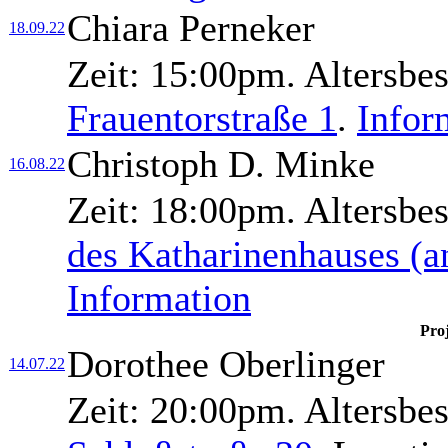
Chiara Perneker
18.09.22
Zeit:
15:00pm.
Altersbe
Frauentorstraße 1
.
Infor
Christoph D. Minke
16.08.22
Zeit:
18:00pm.
Altersbe
des Katharinenhauses (a
Information
Pro
Dorothee Oberlinger
14.07.22
Zeit:
20:00pm.
Altersbe