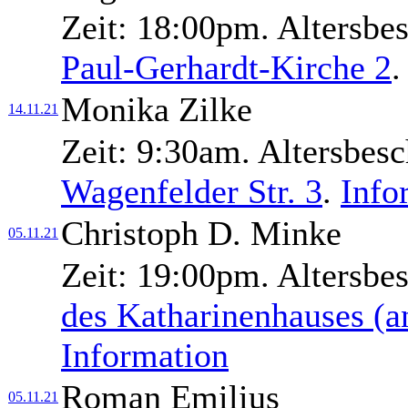
Zeit:
18:00pm.
Altersbe
Paul-Gerhardt-Kirche 2
.
Monika Zilke
14.11.21
Zeit:
9:30am.
Altersbes
Wagenfelder Str. 3
.
Info
Christoph D. Minke
05.11.21
Zeit:
19:00pm.
Altersbe
des Katharinenhauses (a
Information
Roman Emilius
05.11.21