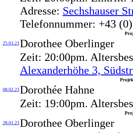
Adresse:
Sechshauser St
Telefonnummer:
+43 (0)
Pro
Dorothee Oberlinger
25.03.23
Zeit:
20:00pm.
Altersbe
Alexanderhöhe 3, Südst
Proje
Dorothée Hahne
08.02.23
Zeit:
19:00pm.
Altersbe
Pro
Dorothee Oberlinger
28.01.23