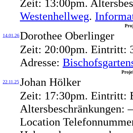
Zeit:
13:00pm.
Altersbe
Westenhellweg
.
Informa
Pro
Dorothee Oberlinger
14.01.26
Zeit:
20:00pm.
Eintritt:
3
Adresse:
Bischofsgarten
Proje
Johan Hölker
22.11.25
Zeit:
17:30pm.
Eintritt:
E
Altersbeschränkungen:
–
Location Telefonnumme