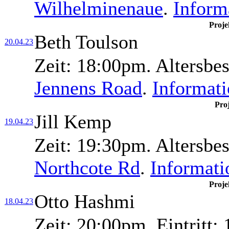
Wilhelminenaue
.
Inform
Proje
Beth Toulson
20.04.23
Zeit:
18:00pm.
Altersbe
Jennens Road
.
Informat
Pro
Jill Kemp
19.04.23
Zeit:
19:30pm.
Altersbe
Northcote Rd
.
Informati
Proje
Otto Hashmi
18.04.23
Zeit:
20:00pm.
Eintritt:
1