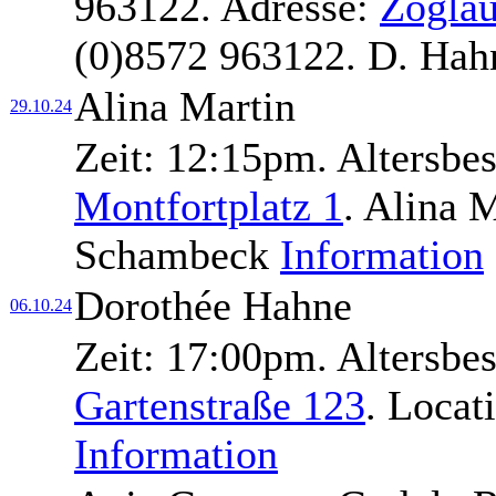
963122.
Adresse:
Zoglau
(0)8572 963122.
D. Hah
Alina Martin
29.10.24
Zeit:
12:15pm.
Altersbe
Montfortplatz 1
.
Alina M
Schambeck
Information
Dorothée Hahne
06.10.24
Zeit:
17:00pm.
Altersbe
Gartenstraße 123
.
Locat
Information