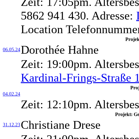
Zeit:
17:05pm.
Altersbe
5862 941 430.
Adresse:
Location Telefonnumme
Proje
Dorothée Hahne
06.05.24
Zeit:
19:00pm.
Altersbe
Kardinal-Frings-Straße 
Pro
04.02.24
Zeit:
12:10pm.
Altersbe
Projekt: G
Christiane Drese
31.12.23