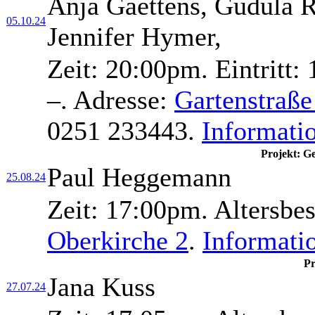
Anja Gaettens, Gudula R
05.10.24
Jennifer Hymer,
Zeit:
20:00pm.
Eintritt:
1
–.
Adresse:
Gartenstraße
0251 233443.
Informati
Projekt: G
Paul Heggemann
25.08.24
Zeit:
17:00pm.
Altersbe
Oberkirche 2
.
Informati
Pr
Jana Kuss
27.07.24