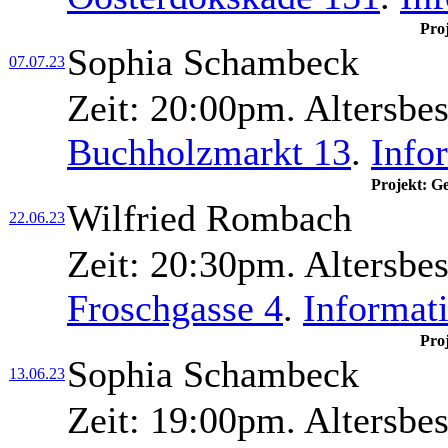
Pro
Sophia Schambeck
07.07.23
Zeit:
20:00pm.
Altersbe
Buchholzmarkt 13
.
Info
Projekt: G
Wilfried Rombach
22.06.23
Zeit:
20:30pm.
Altersbe
Froschgasse 4
.
Informat
Pro
Sophia Schambeck
13.06.23
Zeit:
19:00pm.
Altersbe