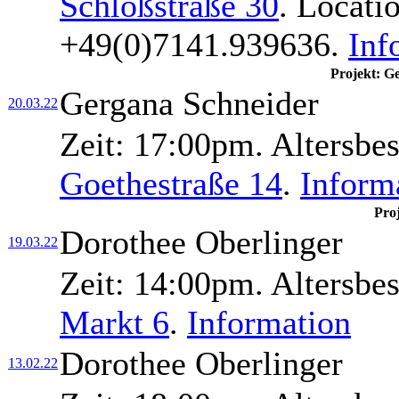
Schloßstraße 30
.
Locati
+49(0)7141.939636.
Inf
Projekt: G
Gergana Schneider
20.03.22
Zeit:
17:00pm.
Altersbe
Goethestraße 14
.
Inform
Pro
Dorothee Oberlinger
19.03.22
Zeit:
14:00pm.
Altersbe
Markt 6
.
Information
Dorothee Oberlinger
13.02.22