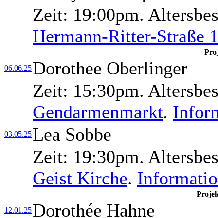
Zeit:
19:00pm.
Altersbe
Hermann-Ritter-Straße 
Pro
Dorothee Oberlinger
06.06.25
Zeit:
15:30pm.
Altersbe
Gendarmenmarkt
.
Infor
Lea Sobbe
03.05.25
Zeit:
19:30pm.
Altersbe
Geist Kirche
.
Informati
Proje
Dorothée Hahne
12.01.25