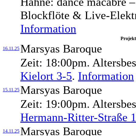
Hahne: dance macabre – 
Blockflöte & Live-Elekt
Information
Projek
Marsyas Baroque
16.11.25
Zeit:
18:00pm.
Altersbe
Kielort 3-5
.
Information
Marsyas Baroque
15.11.25
Zeit:
19:00pm.
Altersbe
Hermann-Ritter-Straße 
Marsyas Baroque
14.11.25