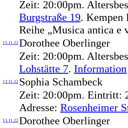
Zeit:
20:00pm.
Altersbe
Burgstraße 19
.
Kempen Kl
Reihe „Musica antica e 
Dorothee Oberlinger
15.11.22
Zeit:
20:00pm.
Altersbe
Lohstätte 7
.
Information
Sophia Schambeck
13.11.22
Zeit:
20:00pm.
Eintritt:
2
Adresse:
Rosenheimer St
Dorothee Oberlinger
13.11.22