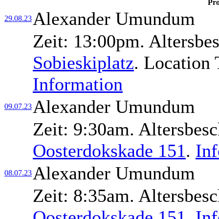
Pro
Alexander Umundum
29.08.23
Zeit:
13:00pm.
Altersbe
Sobieskiplatz
.
Location
Information
Alexander Umundum
09.07.23
Zeit:
9:30am.
Altersbes
Oosterdokskade 151
.
In
Alexander Umundum
08.07.23
Zeit:
8:35am.
Altersbes
Oosterdokskade 151
.
In