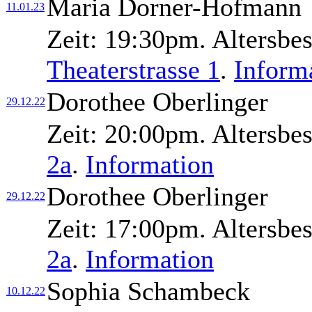
Maria Dorner-Hofmann
11.01.23
Zeit:
19:30pm.
Altersbe
Theaterstrasse 1
.
Inform
Dorothee Oberlinger
29.12.22
Zeit:
20:00pm.
Altersbe
2a
.
Information
Dorothee Oberlinger
29.12.22
Zeit:
17:00pm.
Altersbe
2a
.
Information
Sophia Schambeck
10.12.22