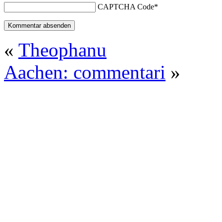
CAPTCHA Code
*
«
Theophanu
Aachen: commentari
»