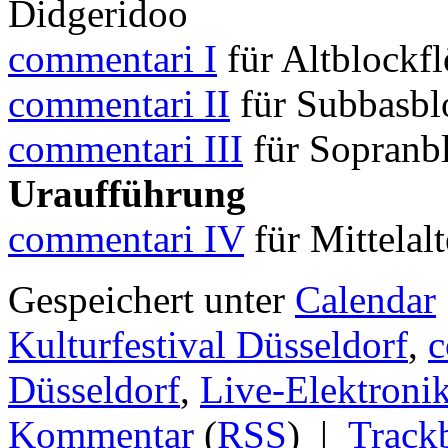
Didgeridoo
commentari I
für Altblockfl
commentari II
für Subbasbl
commentari III
für Sopranbl
Uraufführung
commentari IV
für Mittelal
Gespeichert unter
Calendar
Kulturfestival Düsseldorf
,
c
Düsseldorf
,
Live-Elektroni
Kommentar
(
RSS
) |
Track