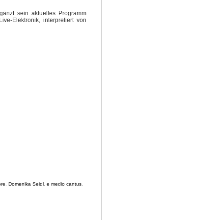
rgänzt sein aktuelles Programm
e-Elektronik, interpretiert von
re
,
Domenika Seidl
,
e medio cantus
,