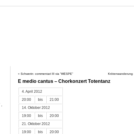
ahne
HAHNE
PROJEKTE
WERKVERZEICHNIS
KALENDER
PRES
«
Schwerin: commentari III via “WESPE”
Krötenwanderung –
E medio cantus – Chorkonzert Totentanz
4. April 2012
20:00
bis
21:00
Y
,
14. Oktober 2012
19:00
bis
20:00
21. Oktober 2012
19:00
bis
20:00