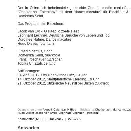
Der in Österreich beheimatete gemischte Chor “
e medio cantus
” e
“Chorkonzert Totentanz” mit dem “dance macabre” für Blockflöte & Liv
Domenika Seidl.
Das Programm im Einzelnen:
Jacob van Eyck, O slaep, o zoete slaep
Leonhard Lechner, Deutsche Sprüche von Leben und Tod
Dorothee Hahne, Dance macabre
Hugo Distler, Totentanz
 am
E medio cantus,
Chor
Domenika Seidl,
Blockflöte
Franz Froschauer,
Sprecher
Tobias Chizzali,
Leitung
Aufführungen:
04. April 2012, Ursulinenkirche Linz, 19 Uhr
14. Oktober 2012, Stadtpfarrkirche Eferding, 19 Uhr
21. Oktober 2012, Stiftskirche Neustift bei Brixen (Südtirol)
Gespeichert unter
Aktuell
,
Calendar
,
H-Blog
Stichworte
Chorkonzert
,
dance macab
Hugo Distler
,
Jacob von Eyck
,
Leonhard Lechner
,
Totentanz
Kommentar
(
RSS
) |
Trackback
|
Permalink
Antworten