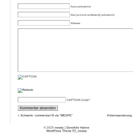
Name (erforderlich)
Mail (wird nicht veröffentlicht) (erforderlich)
Webseite
CAPTCHA Code
*
«
Schwerin: commentari III via “WESPE”
Krötenwanderung –
© 2025
newsic | Dorothée Hahne
WordPress
Theme F2
_
newsic