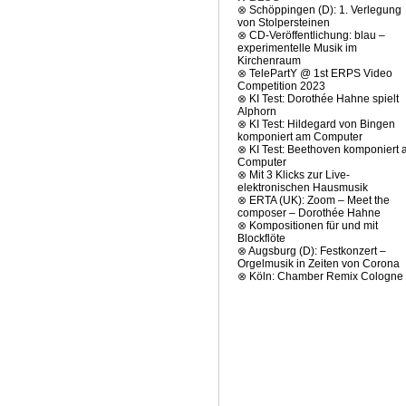
⊗
Schöppingen (D): 1. Verlegung
von Stolpersteinen
⊗
CD-Veröffentlichung: blau –
experimentelle Musik im
Kirchenraum
⊗
TelePartY @ 1st ERPS Video
Competition 2023
⊗
KI Test: Dorothée Hahne spielt
Alphorn
⊗
KI Test: Hildegard von Bingen
komponiert am Computer
⊗
KI Test: Beethoven komponiert
Computer
⊗
Mit 3 Klicks zur Live-
elektronischen Hausmusik
⊗
ERTA (UK): Zoom – Meet the
composer – Dorothée Hahne
⊗
Kompositionen für und mit
Blockflöte
⊗
Augsburg (D): Festkonzert –
Orgelmusik in Zeiten von Corona
⊗
Köln: Chamber Remix Cologne