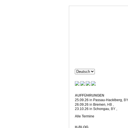
Dorothée H
Komposition & mehr
AUFFÜHRUNGEN
25.09.26
in
Passau-Hacklberg
, B
26.09.26
in
Bremen
, HB
,
23.10.26
in
Schongau
, BY
,
Alle Termine
H-BLOG