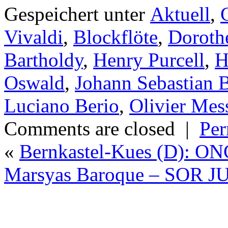
Gespeichert unter
Aktuell
,
Vivaldi
,
Blockflöte
,
Doroth
Bartholdy
,
Henry Purcell
,
H
Oswald
,
Johann Sebastian 
Luciano Berio
,
Olivier Mes
Comments are closed
|
Per
«
Bernkastel-Kues (D): O
Marsyas Baroque – SOR