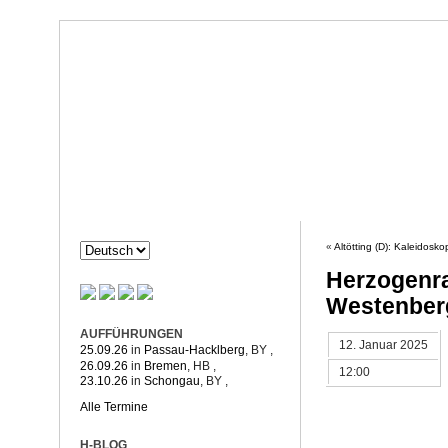
Dorothée Hahne
Komposition & mehr
HAHNE
PROJEKTE
«
Altötting (D): Kaleidosko
Herzogenra
Westenber
AUFFÜHRUNGEN
12. Januar 2025
25.09.26
in
Passau-Hacklberg
, BY
,
26.09.26
in
Bremen
, HB
,
12:00
23.10.26
in
Schongau
, BY
,
Alle Termine
H-BLOG