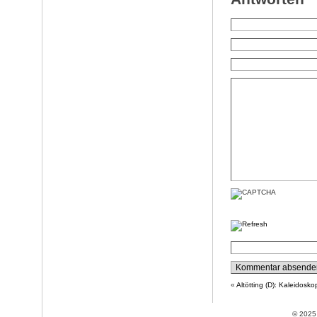
«
Altötting (D): Kaleidosko
© 202