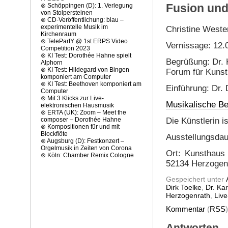
Fusion und
⊗
Schöppingen (D): 1. Verlegung
von Stolpersteinen
⊗
CD-Veröffentlichung: blau –
experimentelle Musik im
Christine Weste
Kirchenraum
⊗
TelePartY @ 1st ERPS Video
Vernissage: 12.
Competition 2023
⊗
KI Test: Dorothée Hahne spielt
Begrüßung: Dr. 
Alphorn
⊗
KI Test: Hildegard von Bingen
Forum für Kunst
komponiert am Computer
⊗
KI Test: Beethoven komponiert am
Einführung: Dr. 
Computer
⊗
Mit 3 Klicks zur Live-
Musikalische Be
elektronischen Hausmusik
⊗
ERTA (UK): Zoom – Meet the
Die Künstlerin 
composer – Dorothée Hahne
⊗
Kompositionen für und mit
Blockflöte
Ausstellungsdau
⊗
Augsburg (D): Festkonzert –
Orgelmusik in Zeiten von Corona
Ort: Kunsthaus
⊗
Köln: Chamber Remix Cologne
52134 Herzogen
Gespeichert unter
Dirk Toelke
,
Dr. Ka
Herzogenrath
,
Live
Kommentar
(
RSS
Antworten