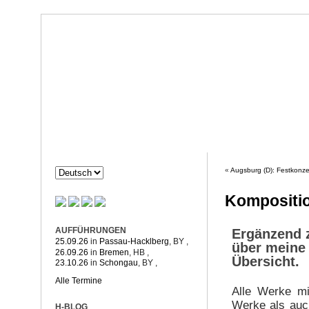
Dorothée Hahne
Komposition & mehr
HAHNE
PROJEKTE
«
Augsburg (D): Festkonze
Kompositio
AUFFÜHRUNGEN
Ergänzend
25.09.26
in
Passau-Hacklberg
, BY
,
über meine 
26.09.26
in
Bremen
, HB
,
Übersicht.
23.10.26
in
Schongau
, BY
,
Alle Termine
Alle Werke mi
Werke als auc
H-BLOG