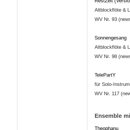
RestZeit (Versio
Altblockflöte & 
WV Nr. 93 (news
Sonnengesang
Altblockflöte & 
WV Nr. 98 (news
TelePartY
für Solo-Instrum
WV Nr. 117 (new
Ensemble mit
Theophanu