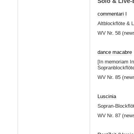
Solo & Live-
commentari I
Altblockflöte & 
WV Nr. 58 (news
dance macabre
[In memoriam In
Sopranblockflöte
WV Nr. 85 (newsi
Luscinia
Sopran-Blockflöt
WV Nr. 87 (news