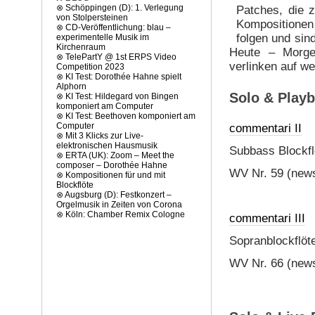
⊗
Schöppingen (D): 1. Verlegung
Patches, die z
von Stolpersteinen
Kompositionen 
⊗
CD-Veröffentlichung: blau –
folgen und sin
experimentelle Musik im
Kirchenraum
Heute – Morgen
⊗
TelePartY @ 1st ERPS Video
verlinken auf w
Competition 2023
⊗
KI Test: Dorothée Hahne spielt
Alphorn
Solo & Playb
⊗
KI Test: Hildegard von Bingen
komponiert am Computer
⊗
KI Test: Beethoven komponiert am
Computer
commentari II
⊗
Mit 3 Klicks zur Live-
elektronischen Hausmusik
Subbass Blockflö
⊗
ERTA (UK): Zoom – Meet the
composer – Dorothée Hahne
WV Nr. 59 (news
⊗
Kompositionen für und mit
Blockflöte
⊗
Augsburg (D): Festkonzert –
Orgelmusik in Zeiten von Corona
⊗
Köln: Chamber Remix Cologne
commentari III
Sopranblockflöt
WV Nr. 66 (newsi