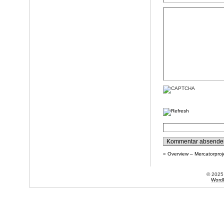
«
Overview – Mercatorproj
© 202
Word