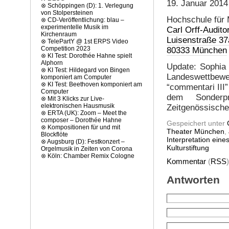
19. Januar 2014
⊗
Schöppingen (D): 1. Verlegung
von Stolpersteinen
Hochschule für
⊗
CD-Veröffentlichung: blau –
experimentelle Musik im
Carl Orff-Audito
Kirchenraum
Luisenstraße 37
⊗
TelePartY @ 1st ERPS Video
Competition 2023
80333 München
⊗
KI Test: Dorothée Hahne spielt
Alphorn
Update: Sophia 
⊗
KI Test: Hildegard von Bingen
Landeswettbewer
komponiert am Computer
⊗
KI Test: Beethoven komponiert am
“commentari III
Computer
dem Sonderpr
⊗
Mit 3 Klicks zur Live-
elektronischen Hausmusik
Zeitgenössisch
⊗
ERTA (UK): Zoom – Meet the
composer – Dorothée Hahne
Gespeichert unter
⊗
Kompositionen für und mit
Theater München
,
Blockflöte
Interpretation ein
⊗
Augsburg (D): Festkonzert –
Kulturstiftung
Orgelmusik in Zeiten von Corona
⊗
Köln: Chamber Remix Cologne
Kommentar
(
RSS
Antworten