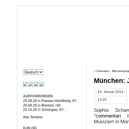
Dorothée Hahne
Komposition & mehr
HAHNE
PROJEKTE
«
Overview – Mercatorproj
München: 
19. Januar 2014
AUFFÜHRUNGEN
13:25
25.09.26
in
Passau-Hacklberg
, BY
,
26.09.26
in
Bremen
, HB
,
Sophia Scha
23.10.26
in
Schongau
, BY
,
“
commentari I
Alle Termine
Musiziert in Mü
H-BLOG