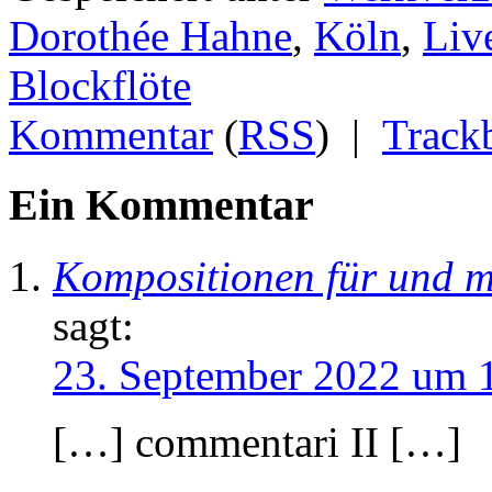
Dorothée Hahne
,
Köln
,
Liv
Blockflöte
Kommentar
(
RSS
) |
Track
Ein Kommentar
Kompositionen für und m
sagt:
23. September 2022 um 
[…] commentari II […]