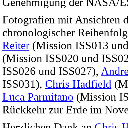
Genehmigung der NASA/E
Fotografien mit Ansichten 
chronologischer Reihenfolg
Reiter
(Mission ISS013 und
(Mission ISS020 und ISS0
ISS026 und ISS027),
Andre
ISS031),
Chris Hadfield
(Mi
Luca Parmitano
(Mission I
Rückkehr zur Erde im Nov
Herzlichen Dank an
Chris H