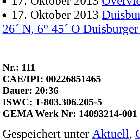
17. Oktober 2013
Overvie
17. Oktober 2013
Duisbur
26´ N, 6° 45´ O Duisburge
Nr.: 111
CAE/IPI: 00226851465
Dauer: 20:36
ISWC: T-803.306.205-5
GEMA Werk Nr: 14093214-001
Gespeichert unter
Aktuell
,