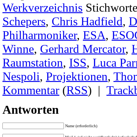
Werkverzeichnis
Stichwort
Schepers
,
Chris Hadfield
,
D
Philharmoniker
,
ESA
,
ESO
Winne
,
Gerhard Mercator
,
Raumstation
,
ISS
,
Luca Par
Nespoli
,
Projektionen
,
Thom
Kommentar
(
RSS
) |
Track
Antworten
Name (erforderlich)