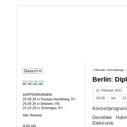
Dorothée Hahne
Komposition & mehr
HAHNE
PROJEKTE
«
Münster: Grenzklänge – 
Berlin: Dip
11. Februar 2011
AUFFÜHRUNGEN
20:00
bis
21
25.09.26
in
Passau-Hacklberg
, BY
,
26.09.26
in
Bremen
, HB
,
Konzertprogram
23.10.26
in
Schongau
, BY
,
Alle Termine
Dorothée Hahn
Elektronik
H-BLOG