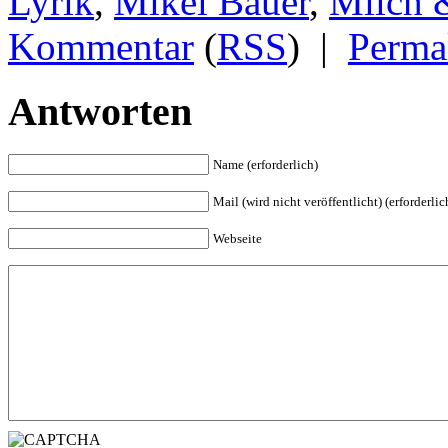
Lyrik
,
Mikel Bauer
,
Milch 
Kommentar
(
RSS
)
|
Perma
Antworten
Name (erforderlich)
Mail (wird nicht veröffentlicht) (erforderlic
Webseite