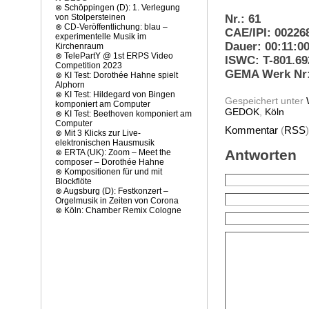
⊗
Schöppingen (D): 1. Verlegung
Nr.: 61
von Stolpersteinen
⊗
CD-Veröffentlichung: blau –
CAE/IPI: 00226
experimentelle Musik im
Dauer: 00:11:0
Kirchenraum
⊗
TelePartY @ 1st ERPS Video
ISWC: T-801.69
Competition 2023
GEMA Werk Nr:
⊗
KI Test: Dorothée Hahne spielt
Alphorn
⊗
KI Test: Hildegard von Bingen
Gespeichert unter
komponiert am Computer
GEDOK
,
Köln
⊗
KI Test: Beethoven komponiert am
Computer
Kommentar
(
RSS
⊗
Mit 3 Klicks zur Live-
elektronischen Hausmusik
Antworten
⊗
ERTA (UK): Zoom – Meet the
composer – Dorothée Hahne
⊗
Kompositionen für und mit
Blockflöte
⊗
Augsburg (D): Festkonzert –
Orgelmusik in Zeiten von Corona
⊗
Köln: Chamber Remix Cologne