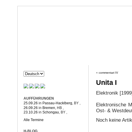
Dorothée Hahne
Komposition & mehr
HAHNE
PROJEKTE
«
commentari IV
Unita I
Elektronik [1999
AUFFÜHRUNGEN
25.09.26
in
Passau-Hacklberg
, BY
,
Elektronische 
26.09.26
in
Bremen
, HB
,
Ost- & Westdeu
23.10.26
in
Schongau
, BY
,
Noch keine Arti
Alle Termine
H-BLOG