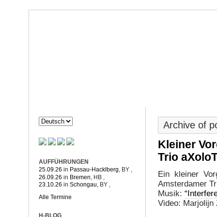
Dorothée Hahne
Komposition & mehr
HAHNE
PROJEKTE
Archive of 
Kleiner Vo
Trio aXolo
AUFFÜHRUNGEN
25.09.26
in
Passau-Hacklberg
, BY
,
Ein kleiner Vo
26.09.26
in
Bremen
, HB
,
Amsterdamer Tri
23.10.26
in
Schongau
, BY
,
Musik:
“Interfer
Alle Termine
Video: Marjolij
H-BLOG