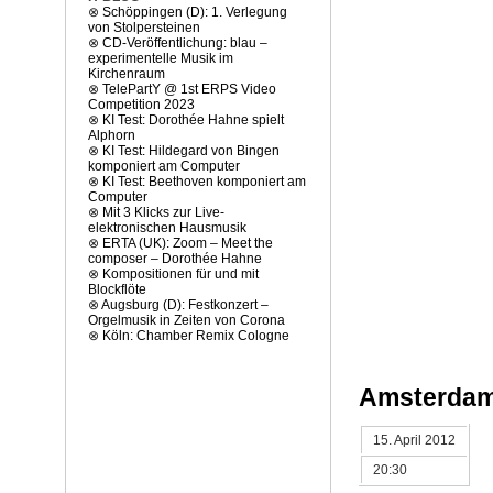
⊗
Schöppingen (D): 1. Verlegung
von Stolpersteinen
⊗
CD-Veröffentlichung: blau –
experimentelle Musik im
Kirchenraum
⊗
TelePartY @ 1st ERPS Video
Competition 2023
⊗
KI Test: Dorothée Hahne spielt
Alphorn
⊗
KI Test: Hildegard von Bingen
komponiert am Computer
⊗
KI Test: Beethoven komponiert am
Computer
⊗
Mit 3 Klicks zur Live-
elektronischen Hausmusik
⊗
ERTA (UK): Zoom – Meet the
composer – Dorothée Hahne
⊗
Kompositionen für und mit
Blockflöte
⊗
Augsburg (D): Festkonzert –
Orgelmusik in Zeiten von Corona
⊗
Köln: Chamber Remix Cologne
Amsterdam:
15. April 2012
20:30