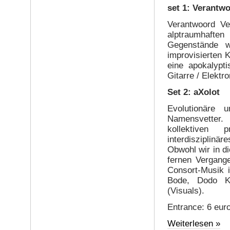
set 1: Verantw
Verantwoord Vet
alptraumhafte
Gegenstände w
improvisierten 
eine apokalypt
Gitarre / Elektr
Set 2: aXolot
Evolutionäre u
Namensvetter. 
kollektiven 
interdisziplinä
Obwohl wir in di
fernen Vergange
Consort-Musik 
Bode, Dodo Ki
(Visuals).
Entrance: 6 euro
Weiterlesen »