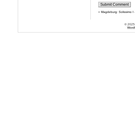
«
Magdeburg: Solissimo I
© 202
Word