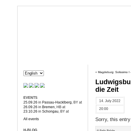
Dorothée Hahne
Composition & more
HAHNE
PROJECTS
«
Magdeburg: Solissimo I
Ludwigsbur
die Zeit
EVENTS
14. July 2022
25.09.26
in
Passau-Hacklberg
, BY
at
26.09.26
in
Bremen
, HB
at
20:00
23.10.26
in
Schongau
, BY
at
Sorry, this entry
All events
H-BLOG
© Felix Bröde