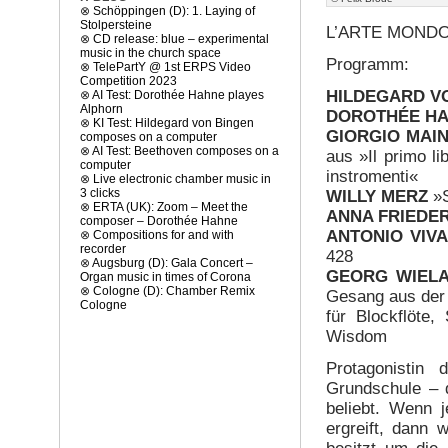
⊗
Schöppingen (D): 1. Laying of
Stolpersteine
L’ARTE MOND
⊗
CD release: blue – experimental
music in the church space
Programm:
⊗
TelePartY @ 1st ERPS Video
Competition 2023
HILDEGARD V
⊗
AI Test: Dorothée Hahne playes
Alphorn
DOROTHÉE H
⊗
KI Test: Hildegard von Bingen
GIORGIO MAI
composes on a computer
⊗
AI Test: Beethoven composes on a
aus »Il primo li
computer
instromenti«
⊗
Live electronic chamber music in
3 clicks
WILLY MERZ
»S
⊗
ERTA (UK): Zoom – Meet the
ANNA FRIEDE
composer – Dorothée Hahne
ANTONIO VIVA
⊗
Compositions for and with
recorder
428
⊗
Augsburg (D): Gala Concert –
GEORG WIEL
Organ music in times of Corona
⊗
Cologne (D): Chamber Remix
Gesang aus der
Cologne
für Blockflöte
Wisdom
Protagonistin
Grundschule – di
beliebt. Wenn j
ergreift, dann 