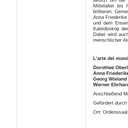
besitzt um die
Mittelalter bis
brillieren. Geme
Anna Friederik
und dem Ensemb
Kaleidoskop de
Dabei wird auch
menschlicher At
L’arte del mon
Dorothee Oberl
Anna Friederik
Georg Wieland
Werner Ehrhar
Anschließend M
Gefördert durch
Ort: Ordenssaal