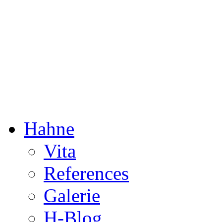
Dorothée Hahne
Composition & more
Hahne
Vita
References
Galerie
H-Blog