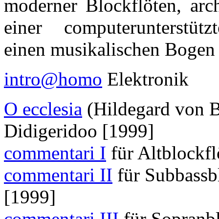
moderner Blockflöten, arc
einer computerunterstütz
einen musikalischen Bogen 
intro@homo
Elektronik
O ecclesia
(Hildegard von B
Didigeridoo [1999]
commentari I
für Altblockfl
commentari II
für Subbassb
[1999]
commentari III
für Sopranbl