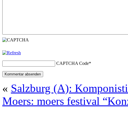
CAPTCHA Code
*
«
Salzburg (A): Komponist
Moers: moers festival “Kon