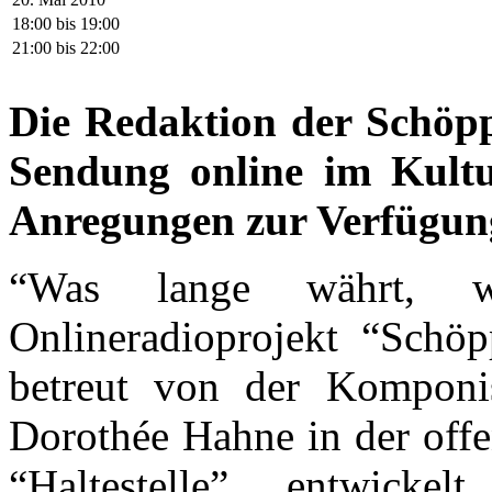
18:00
bis
19:00
21:00
bis
22:00
Die Redaktion der Schöpp
Sendung online im Kult
Anregungen zur Verfügun
“Was lange währt, 
Onlineradioprojekt “Schöpp
betreut von der Komponist
Dorothée Hahne in der off
“Haltestelle” entwicke