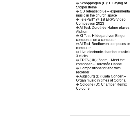
⊗
Schöppingen (D): 1. Laying of
Stolpersteine
⊗
CD release: blue – experimenta
music in the church space
⊗
TelePartY @ 1st ERPS Video
Competition 2023
⊗
AI Test: Dorothée Hahne playes
Alphorn
⊗
KI Test: Hildegard von Bingen
composes on a computer
⊗
AI Test: Beethoven composes o
computer
⊗
Live electronic chamber music i
3 clicks
⊗
ERTA (UK): Zoom – Meet the
composer – Dorothée Hahne
⊗
Compositions for and with
recorder
⊗
Augsburg (D): Gala Concert –
Organ music in times of Corona
⊗
Cologne (D): Chamber Remix
Cologne