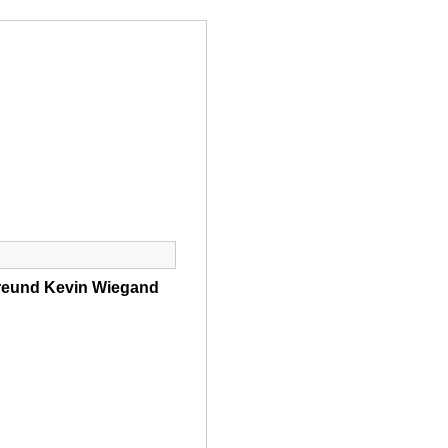
SS
SHOP
NEWSIC
CONTACT
reund Kevin Wiegand