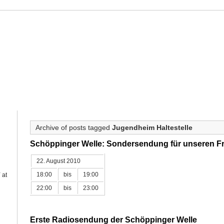
ahne
HAHNE
PROJECTS
OUEVRE CATALOGUE
CALENDAR
PRE
Archive of posts tagged
Jugendheim Haltestelle
Schöppinger Welle: Sondersendung für unseren F
22. August 2010
18:00
bis
19:00
Y
at
22:00
bis
23:00
Erste Radiosendung der Schöppinger Welle