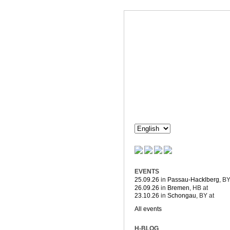
Dorothée H
Composition & more
EVENTS
25.09.26
in
Passau-Hacklberg
, B
26.09.26
in
Bremen
, HB
at
23.10.26
in
Schongau
, BY
at
All events
H-BLOG