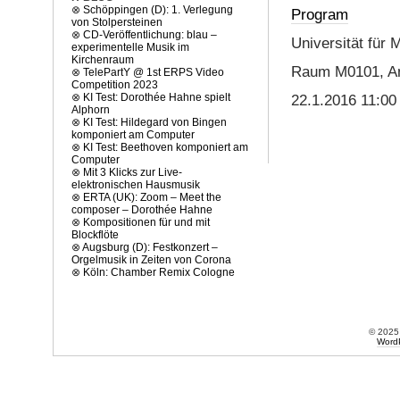
⊗
Schöppingen (D): 1. Verlegung
Program
von Stolpersteinen
⊗
CD-Veröffentlichung: blau –
Universität für
experimentelle Musik im
Kirchenraum
Raum M0101, An
⊗
TelePartY @ 1st ERPS Video
Competition 2023
⊗
KI Test: Dorothée Hahne spielt
22.1.2016 11:00
Alphorn
⊗
KI Test: Hildegard von Bingen
komponiert am Computer
⊗
KI Test: Beethoven komponiert am
Computer
⊗
Mit 3 Klicks zur Live-
elektronischen Hausmusik
⊗
ERTA (UK): Zoom – Meet the
composer – Dorothée Hahne
⊗
Kompositionen für und mit
Blockflöte
⊗
Augsburg (D): Festkonzert –
Orgelmusik in Zeiten von Corona
⊗
Köln: Chamber Remix Cologne
© 202
Word