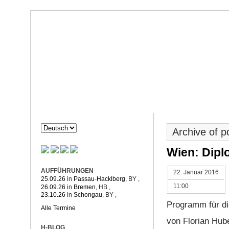
Dorothée Hahne
Komposition & mehr
HAHNE
PROJEKTE
Archive of 
Wien: Dipl
AUFFÜHRUNGEN
22. Januar 2016
25.09.26
in
Passau-Hacklberg
, BY
,
11:00
26.09.26
in
Bremen
, HB
,
23.10.26
in
Schongau
, BY
,
Programm für di
Alle Termine
von Florian Hub
H-BLOG