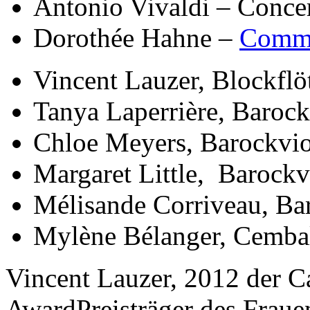
Antonio Vivaldi – Conce
Dorothée Hahne –
Comme
Vincent Lauzer, Blockflö
Tanya Laperrière, Barock
Chloe Meyers, Barockvio
Margaret Little, Barockv
Mélisande Corriveau, Ba
Mylène Bélanger, Cemba
Vincent Lauzer, 2012 der 
AwardPreisträger des Fraue