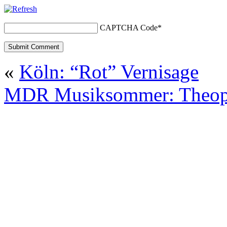
CAPTCHA Code
*
«
Köln: “Rot” Vernisage
MDR Musiksommer: Theoph