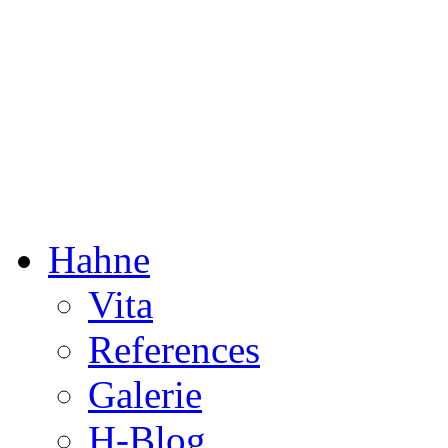
Dorothée Hahne
Composition & more
Hahne
Vita
References
Galerie
H-Blog