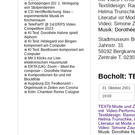
⊗
Schöppingen (D): 1. Verlegung
Textildesign: Ra
von Stolpersteinen
Helma Trunschke
⊗
CD-Veröffentlichung: blau –
experimentelle Musik im
Literatur ist Mo
Kirchenraum
Video: Simone 
⊗
TelePartY @ 1st ERPS Video
Competition 2023
Musik: Dorothé
⊗
KI Test: Dorothée Hahne spielt
Alphorn
Stadtmuseum B
⊗
KI Test: Hildegard von Bingen
Jahnstr. 31
komponiert am Computer
⊗
KI Test: Beethoven komponiert am
59192 Bergkam
Computer
Zentrale T. 023
⊗
Mit 3 Klicks zur Live-
elektronischen Hausmusik
⊗
ERTA (UK): Zoom – Meet the
composer – Dorothée Hahne
Bocholt: T
⊗
Kompositionen für und mit
Blockflöte
⊗
Augsburg (D): Festkonzert –
Orgelmusik in Zeiten von Corona
31. Oktober 2001
⊗
Köln: Chamber Remix Cologne
19:00
TEXTil-Mode und Zu
mit  Video-Perfor
Textildesign: Ramon
Helma Trunschke, E
Literatur ist Mode v
Musik: Dorothée H