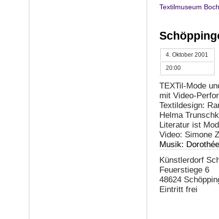
Textilmuseum Boch
Schöppinge
4. Oktober 2001
20:00
TEXTil-Mode un
mit Video-Perf
Textildesign: Ra
Helma Trunschke
Literatur ist Mo
Video: Simone 
Musik: Dorothé
Künstlerdorf Sc
Feuerstiege 6
48624 Schöppin
Eintritt frei