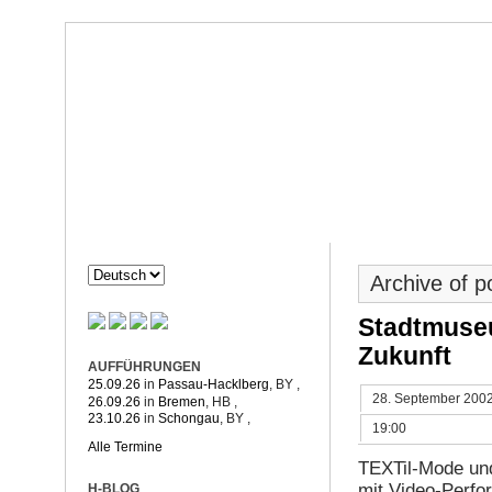
Dorothée Hahne
Komposition & mehr
HAHNE
PROJEKTE
Archive of 
Stadtmuse
Zukunft
AUFFÜHRUNGEN
25.09.26
in
Passau-Hacklberg
, BY
,
28. September 200
26.09.26
in
Bremen
, HB
,
23.10.26
in
Schongau
, BY
,
19:00
Alle Termine
TEXTil-Mode un
mit Video-Perf
H-BLOG