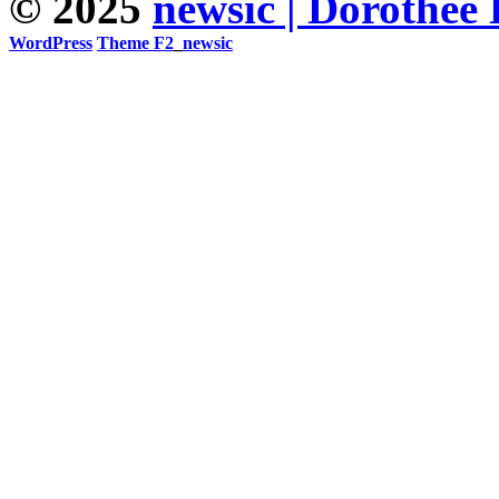
© 2025
newsic | Dorothée
WordPress
Theme F2
_
newsic