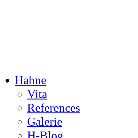
Dorothée Hahne
Composition & more
Hahne
Vita
References
Galerie
H-Blog