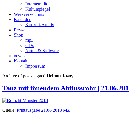
Internetradio
Kulturspiegel
Werkverzeichnis
Kalender
Konzert-Archiv
Presse
Shop
mp3
CDs
Noten & Software
newsic
Kontakt
Impressum
Archive of posts tagged
Helmut Jasny
Tanz mit tönendem Abflussrohr | 21.06.2
Quelle:
Printausgabe 21.06.2013 MZ