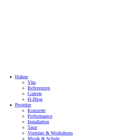
Dorothée Hahne
Komposition & mehr
Hahne
Vita
Referenzen
Galerie
H-Blog
Projekte
Konzerte
Performance
Installation
Tanz
Vorträge & Workshops
Musik & Schule