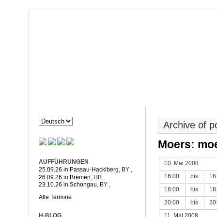
Dorothée Hahne
Komposition & mehr
HAHNE
PROJEKTE
Archive of 
Moers: moe
AUFFÜHRUNGEN
10. Mai 2008
25.09.26
in
Passau-Hacklberg
, BY
,
16:00
bis
16
26.09.26
in
Bremen
, HB
,
23.10.26
in
Schongau
, BY
,
18:00
bis
18
Alle Termine
20:00
bis
20
11. Mai 2008
H-BLOG