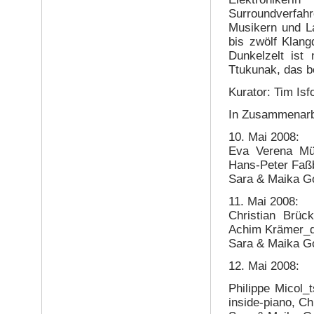
Surroundverfa
Musikern und L
bis zwölf Klang
Dunkelzelt ist
Ttukunak, das b
Kurator: Tim Isfo
In Zusammenarbe
10. Mai 2008:
Eva Verena Müll
Hans-Peter Faßb
Sara & Maika Gó
11. Mai 2008:
Christian Brück
Achim Krämer_dr
Sara & Maika Gó
12. Mai 2008:
Philippe Micol_
inside-piano, Ch