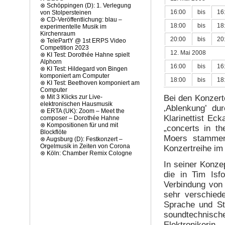
⊗
Schöppingen (D): 1. Verlegung
16:00
bis
16
von Stolpersteinen
⊗
CD-Veröffentlichung: blau –
18:00
bis
18
experimentelle Musik im
Kirchenraum
20:00
bis
20
⊗
TelePartY @ 1st ERPS Video
Competition 2023
12. Mai 2008
⊗
KI Test: Dorothée Hahne spielt
Alphorn
16:00
bis
16
⊗
KI Test: Hildegard von Bingen
komponiert am Computer
18:00
bis
18
⊗
KI Test: Beethoven komponiert am
Computer
Bei den Konzert
⊗
Mit 3 Klicks zur Live-
elektronischen Hausmusik
‚Ablenkung’ du
⊗
ERTA (UK): Zoom – Meet the
Klarinettist Ec
composer – Dorothée Hahne
⊗
Kompositionen für und mit
„concerts in t
Blockflöte
Moers stammend
⊗
Augsburg (D): Festkonzert –
Orgelmusik in Zeiten von Corona
Konzertreihe im
⊗
Köln: Chamber Remix Cologne
In seiner Konze
die in Tim Isf
Verbindung von 
sehr verschied
Sprache und St
soundtechnische
Elektroniker