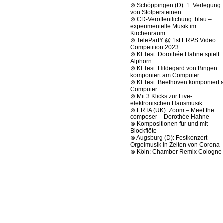
⊗
Schöppingen (D): 1. Verlegung
von Stolpersteinen
⊗
CD-Veröffentlichung: blau –
experimentelle Musik im
Kirchenraum
⊗
TelePartY @ 1st ERPS Video
Competition 2023
⊗
KI Test: Dorothée Hahne spielt
Alphorn
⊗
KI Test: Hildegard von Bingen
komponiert am Computer
⊗
KI Test: Beethoven komponiert
Computer
⊗
Mit 3 Klicks zur Live-
elektronischen Hausmusik
⊗
ERTA (UK): Zoom – Meet the
composer – Dorothée Hahne
⊗
Kompositionen für und mit
Blockflöte
⊗
Augsburg (D): Festkonzert –
Orgelmusik in Zeiten von Corona
⊗
Köln: Chamber Remix Cologne