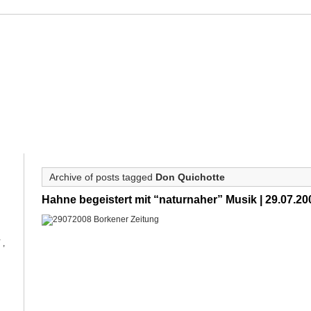
ahne
HAHNE
PROJEKTE
WERKVERZEICHNIS
KALENDER
PRES
Archive of posts tagged
Don Quichotte
Hahne begeistert mit “naturnaher” Musik | 29.07.2
Y
,