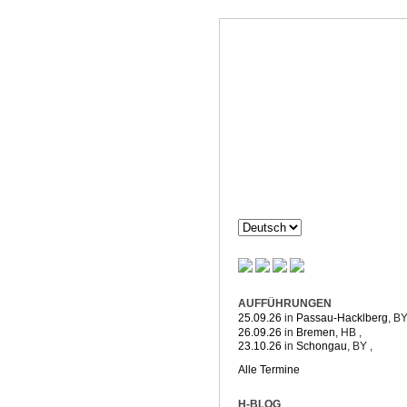
Dorothée H
Komposition & mehr
AUFFÜHRUNGEN
25.09.26
in
Passau-Hacklberg
, B
26.09.26
in
Bremen
, HB
,
23.10.26
in
Schongau
, BY
,
Alle Termine
H-BLOG