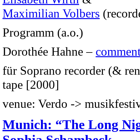
Maximilian Volbers
(record
Programm (a.o.)
Dorothée Hahne –
commenta
für Soprano recorder (& re
tape [2000]
venue: Verdo -> musikfestiv
Munich: “The Long Nigh
Sophia Schambeck