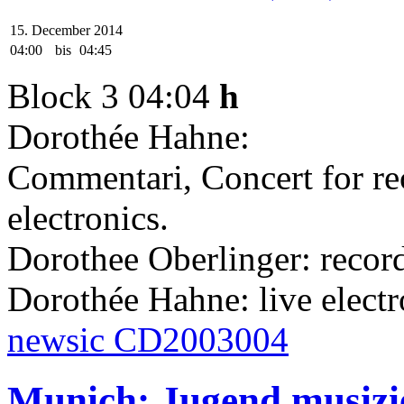
15. December 2014
04:00
bis
04:45
Block 3 04:04
h
Dorothée Hahne:
Commentari, Concert for re
electronics.
Dorothee Oberlinger: recor
Dorothée Hahne: live elect
newsic CD2003004
Munich: Jugend musizie