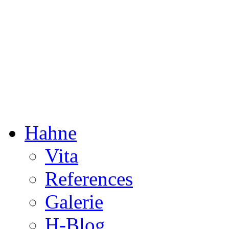
Dorothée Hahne
Composition & more
Hahne
Vita
References
Galerie
H-Blog