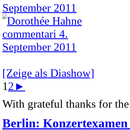
[Zeige als Diashow]
1
2
►
With grateful thanks for th
Berlin: Konzertexame