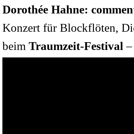
Dorothée Hahne: commen
Konzert für Blockflöten, D
beim
Traumzeit-Festival
– 