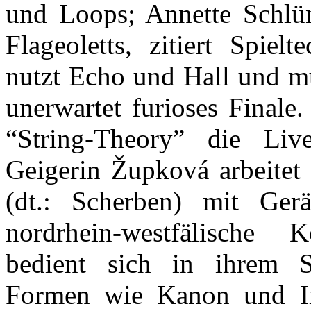
und Loops; Annette Schlün
Flageoletts, zitiert Spiel
nutzt Echo und Hall und mü
unerwartet furioses Finale.
“String-Theory” die Liv
Geigerin Župková arbeitet
(dt.: Scherben) mit Ger
nordrhein-westfälische
bedient sich in ihrem St
Formen wie Kanon und Imi