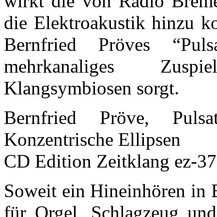
wirkt die von Radio Brem
die Elektroakustik hinzu k
Bernfried Pröves “Pul
mehrkanaliges Zuspie
Klangsymbiosen sorgt.
Bernfried Pröve, Puls
Konzentrische Ellipsen
CD Edition Zeitklang ez-3
Soweit ein Hineinhören in 
für Orgel, Schlagzeug und 