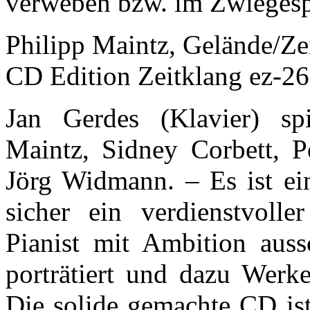
verweben bzw. im Zwiegesp
Philipp Maintz, Gelände/Z
CD Edition Zeitklang ez-2
Jan Gerdes (Klavier) sp
Maintz, Sidney Corbett, P
Jörg Widmann. – Es ist ei
sicher ein verdienstvoll
Pianist mit Ambition auss
porträtiert und dazu Werk
Die solide gemachte CD ist