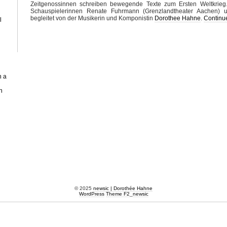
Zeitgenossinnen schreiben bewegende Texte zum Ersten Weltkrie
Schauspielerinnen Renate Fuhrmann (Grenzlandtheater Aachen) u
begleitet von der Musikerin und Komponistin
Dorothee Hahne
.
Continu
l
n a
n
© 2025
newsic | Dorothée Hahne
WordPress
Theme F2
_
newsic