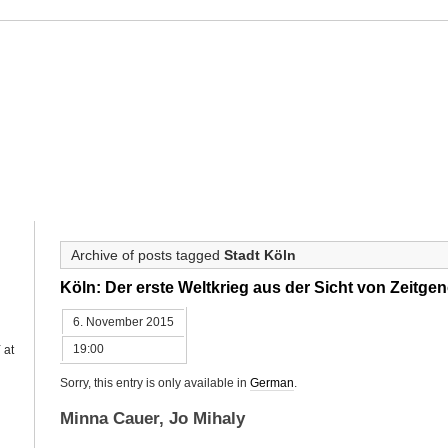
ahne
HAHNE
PROJECTS
OUEVRE CATALOGUE
CALENDAR
PRE
Archive of posts tagged
Stadt Köln
Köln: Der erste Weltkrieg aus der Sicht von Zeitge
6. November 2015
19:00
Y
at
Sorry, this entry is only available in
German
.
Minna Cauer, Jo Mihaly