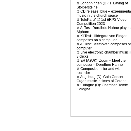
⊗
Schöppingen (D): 1. Laying of
Stolpersteine
⊗
CD release: blue – experimenta
music in the church space
⊗
TelePartY @ 1st ERPS Video
Competition 2023
⊗
AI Test: Dorothée Hahne playes
Alphorn
⊗
KI Test: Hildegard von Bingen
composes on a computer
⊗
AI Test: Beethoven composes o
computer
⊗
Live electronic chamber music i
3 clicks
⊗
ERTA (UK): Zoom – Meet the
composer – Dorothée Hahne
⊗
Compositions for and with
recorder
⊗
Augsburg (D): Gala Concert –
Organ music in times of Corona
⊗
Cologne (D): Chamber Remix
Cologne