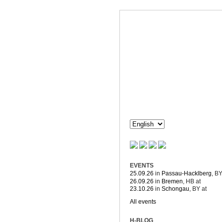
Dorothée H
Composition & more
EVENTS
25.09.26
in
Passau-Hacklberg
, B
26.09.26
in
Bremen
, HB
at
23.10.26
in
Schongau
, BY
at
All events
H-BLOG