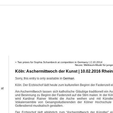
ahne
HAHNE
PROJECTS
OUEVRE CATALOGUE
CALENDAR
PRE
«
Two prizes for Sophia Schambeck at competition in Germany | 2.10.2014
Neuss: Weltraum-Musik für jung
Köln: Aschermittwoch der Kunst | 10.02.2016 Rhei
Sorry, this entry is only available in
German
.
Köln. Der Erzbischof lädt heute zum kulturellen Beginn der Fastenzeit e
Y
at
Am Aschermittwoch lassen sich katholische Gläubige traditionell ein 
und Besinnung zu Beginn der Fastenzeit auf die Stirn malen. In der Köl
wird Kardinal Rainer Woelki die Asche weihen und mit Künstler
Vokalensemble von Gesangsstudierenden der Kölner Hochschule
Gottesdienst musikalisch gestalten.
Der Erzbischof lädt alljährlich zum “Aschermittwoch der Künstler” ein