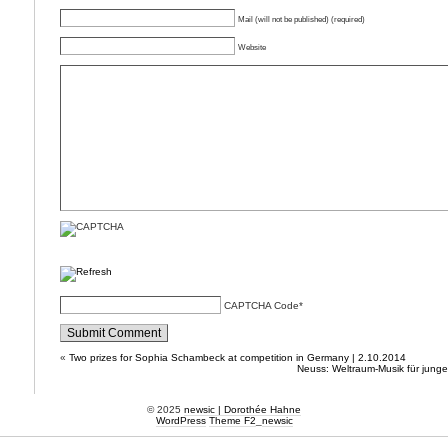
Mail (will not be published) (required)
Website
CAPTCHA Code
*
«
Two prizes for Sophia Schambeck at competition in Germany | 2.10.2014
Neuss: Weltraum-Musik für jung
© 2025
newsic | Dorothée Hahne
WordPress
Theme F2
_
newsic