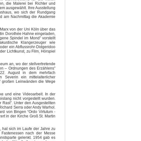
n, die Malerei bei Richter und
Lem ausgewählt. Ihre Ausstellung
rnushaus, wo sich der Rundgang
und am Nachmittag die Akademie
. Marx von der Uni Köln über das
stin Dorothée Hahne eingeladen,
gene Spindel im Mond” vorstellt
 akustische Klangerzeuger wie
oder ein Abflussrohr-Didgeridoo
oder Lichtkunst, zu Film, Hörspiel
um an, wo der stellvertretende
aden – Ordnungen des Erzählens”
m 22. August in dem mehrfach
Severin ein mittelalterlicher
auf großen Leinwänden die Wege
e und eine Videoarbeit. In der
slang nicht vorgestellt wurden.
 Rast”. Unter den Ausgestellten
 Richard Serra oder Andy Warhol.
ard von Bingen “Ordo Virtutum -
t in der Kirche Groß St. Martin
 hat sich im Laufe der Jahre zu
 Fastenessen nach der Messe
nstsparte gelenkt. 1954 gab es