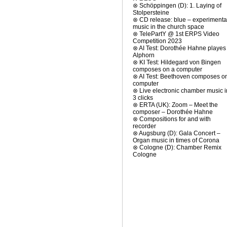
⊗
Schöppingen (D): 1. Laying of
Stolpersteine
⊗
CD release: blue – experimenta
music in the church space
⊗
TelePartY @ 1st ERPS Video
Competition 2023
⊗
AI Test: Dorothée Hahne playes
Alphorn
⊗
KI Test: Hildegard von Bingen
composes on a computer
⊗
AI Test: Beethoven composes o
computer
⊗
Live electronic chamber music i
3 clicks
⊗
ERTA (UK): Zoom – Meet the
composer – Dorothée Hahne
⊗
Compositions for and with
recorder
⊗
Augsburg (D): Gala Concert –
Organ music in times of Corona
⊗
Cologne (D): Chamber Remix
Cologne