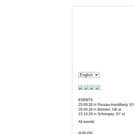
Dorothée H
Composition & more
EVENTS
25.09.26
in
Passau-Hacklberg
, B
26.09.26
in
Bremen
, HB
at
23.10.26
in
Schongau
, BY
at
All events
H-BLOG