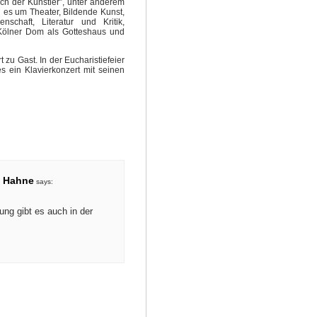
ch der Künstler”, unter anderem
 es um Theater, Bildende Kunst,
nschaft, Literatur und Kritik,
 Kölner Dom als Gotteshaus und
 zu Gast. In der Eucharistiefeier
 ein Klavierkonzert mit seinen
e Hahne
says:
ung gibt es auch in der