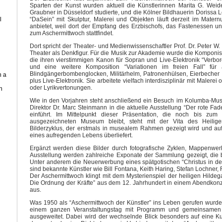
Sparten der Kunst wurden aktuell die Künstlerinnen Marita G. Weide
Graubner in Düsseldorf studierte, und die Kölner Bildhauerin Dorissa 
“DaSein” mit Skulptur, Malerei und Objekten läuft derzeit im Mate
l
anbietet, weil dort der Empfang des Erzbischofs, das Fastenessen 
zum Aschermittwoch stattfindet.
Dort spricht der Theater- und Medienwissenschaftler Prof. Dr. Peter W
Theater als Denkfigur. Für die Musik zur Akademie wurde die Komponi
die ihren vierstimmigen Kanon für Sopran und Live-Elektronik “Verbor
und eine weitere Komposition “Variationen im freien Fall” für
Blindgängerbombenglocken, Militärhelm, Patronenhülsen, Eierbecher 
n a
plus Live-Elektronik. Sie arbeitete vielfach interdisziplinär mit Malerei 
oder Lyrikvertonungen.
n
Wie in den Vorjahren steht anschließend ein Besuch im Kolumba-Muse
Direktor Dr. Marc Steinmann in die aktuelle Ausstellung “Der rote F
einführt. Im Mittelpunkt dieser Präsentation, die noch bis zu
ausgezeichneten Museum bleibt, steht mit der Vita des Heiligen 
Bilderzyklus, der erstmals in musealem Rahmen gezeigt wird und 
eines aufregenden Lebens überliefert.
Ergänzt werden diese Bilder durch fotografische Zyklen, Mappenwerk
Ausstellung werden zahlreiche Exponate der Sammlung gezeigt, die bi
Unter anderem die Neuerwerbung eines spätgotischen “Christus in der
sind bekannte Künstler wie Bill Fontana, Keith Haring, Stefan Lochner,
Der Aschermittwoch klingt mit dem Mysterienspiel der heiligen Hildeg
Die Ordnung der Kräfte” aus dem 12. Jahrhundert in einem Abendkonzer
aus.
Was 1950 als “Aschermittwoch der Künstler” ins Leben gerufen wurde,
einem ganzen Veranstaltungstag mit Programm und gemeinsamen
ausgeweitet. Dabei wird der wechselnde Blick besonders auf eine Ku