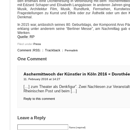
den erstmals eine Dichterlesung in Verbindung mit dem “Aschermittwo
mit Edzard Schaper und Elisabeth Langgässer. In anderen Jahren ging
Musik, Architektur Film, Musik, Rundfunk, Fernsehen, Kunstwisse
Fragestellungen zu Kunst und Ethik oder zur Ästhetik oder um den
Denkmal.
In 2015 war, anlässlich seines 80. Geburtstags, der Komponist Arvo Pärt
erklang unter anderem seine “Berliner Messe”, am Nachmittag gab es
Werken.
Quelle: RP
Filed under
Press
Comment
(
RSS
) |
Trackback
|
Permalink
One Comment
Aschermittwoch der Künstler in Köln 2016 « Dorothé
11. February 2016 at 14:27
[…] zum Theater als Denkfigur”. Zwei Nachlesen zur Veranstalt
Rheinischen Post und beim […]
Reply to this comment
Leave a Reply
Name (required)