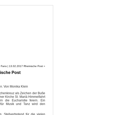
SS
SHOP
NEWSIC
CONTACT
e Fans | 13.02.2017 Rheinische Post
»
nische Post
in. Von Monika Klein
Aschenkreuz als Zeichen der Buße
ner Kirche St. Mariä Himmelfahrt
n die Eucharistie feiern. Ein
 für Musik und Tanz wird den
. Stellvertretend für die vielen