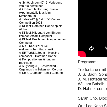
⊗
Schöppingen (D): 1. Verlegung
von Stolpersteinen
⊗
CD-Veröffentlichung: blau –
experimentelle Musik im
Kirchenraum
⊗
TelePartY @ 1st ERPS Video
Competition 2023
⊗
KI Test: Dorothée Hahne spielt
Alphorn
⊗
KI Test: Hildegard von Bingen
komponiert am Computer
⊗
KI Test: Beethoven komponiert am
Computer
⊗
Mit 3 Klicks zur Live-
elektronischen Hausmusik
⊗
ERTA (UK): Zoom – Meet the
composer – Dorothée Hahne
⊗
Kompositionen für und mit
Programm:
Blockflöte
⊗
Augsburg (D): Festkonzert –
Tre fontane (mi
Orgelmusik in Zeiten von Corona
⊗
Köln: Chamber Remix Cologne
J. S. Bach: Son
J. M. Hotteterre
William Babell:
D. Hahne: comme
Sarah Cho, Bloc
Ort: Lee Kang Su