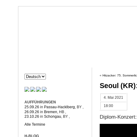
Dorothée Hahne
Komposition & mehr
HAHNE
PROJEKTE
«
Hitzacker: 75. Sommerli
Seoul (KR)
4. Mai 2021
AUFFÜHRUNGEN
18:00
25.09.26
in
Passau-Hacklberg
, BY
,
26.09.26
in
Bremen
, HB
,
Diplom-Konzert
23.10.26
in
Schongau
, BY
,
Alle Termine
H-BLOG