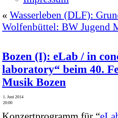
«
Wasserleben (DLF): Grund
Wolfenbüttel: BW Jugend M
Bozen (I): eLab / in con
laboratory“ beim 40. Fe
Musik Bozen
1. Juni 2014
20:00
Konzertprogramm für “
eLab