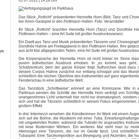
01.07.2012 | 14:28 Uhr
Das Stück „Rotlicht“ präsentierten Henrietta Horn (Bild; Tanz und Ch
bei ihrem Gastspiel in den Flottmann-Hallen. Foto: Veranstalter
Ihr Stück „Rotlicht“ brachten Henrietta Horn (Tanz) und Dorothée H
Flottmann-Hallen – eine Art Suite mit großer Ausdrucksvarianz.
Ein Duett aus Tanz und Musik präsentierten Tänzerin und Choreograph
Dorothée Hahne am Freitagabend in den Flottmann-Hallen. Ihre getanzt
aus acht klar abgegrenzten Teilen, eine Art Suite mit großer Ausdrucksv
 am
Die Körpersprache der Henrietta Horn ist nicht immer im Sinne klassi
purem ästhetischen Ausdruck erhoben. In „es kommt, was geht…“
Schaltzentrum, dem der ganze Körper folgt. Aufhorchen lässt dazu
dessen Corpus Hahne zunächst nur entlang schrappt und das Mundstü
schließlich die reichen Obertöne des Instrumentes auf ganz eigentümli
Fensterschau in eine ästhetische Welt.
Das Tanzstück „Schrittweise“ erinnert an eine Krimiszene. Wie in 
Parkhaus werden die Schritte der Henrietta Horn verfolgt von Schrittg
unangenehmes Licht untermalt hier nicht nur dramaturgisch, sondern w
sich und hat die Tänzerin schließlich in seinem Fokus eingenommen. E
großem Effekt.
In drei Intermezzi versehen die Künstlerinnen ihr Werk mit einem Aug
sich auf die Bühne, die Musikerin mit einer Tuba. Erwartungshaltunge
mit umgekehrten Rollen: während die Tubistin ihr angesetztes Instrumen
mit leise flüsternden Wörtern. Ein weiteres Mal sieht man zu mod
Atemzüge) eine Tänzerin, die nur im Geiste tanzt. Und schließli
Tubaspiel: Eine Tanzkomposition aus Bewegung und Akzenten, die hu