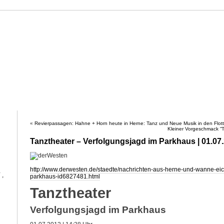
ahne
HAHNE
PROJEKTE
WERKVERZEICHNIS
KALENDER
PRES
«
Revierpassagen: Hahne + Horn heute in Herne: Tanz und Neue Musik in den Flot
Kleiner Vorgeschmack “T
Tanztheater – Verfolgungsjagd im Parkhaus | 01.0
http://www.derwesten.de/staedte/nachrichten-aus-herne-und-wanne-eic
Y
,
parkhaus-id6827481.html
Tanztheater
Verfolgungsjagd im Parkhaus