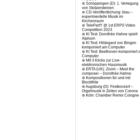
⊗
Schöppingen (D): 1. Verlegung
von Stolpersteinen
⊗
CD-Veröffentlichung: blau –
experimentelle Musik im
Kirchenraum
⊗
TelePartY @ 1st ERPS Video
Competition 2023
⊗
KI Test: Dorothée Hahne spielt
Alphorn
⊗
KI Test: Hildegard von Bingen
komponiert am Computer
⊗
KI Test: Beethoven komponiert
Computer
⊗
Mit 3 Klicks zur Live-
elektronischen Hausmusik
⊗
ERTA (UK): Zoom – Meet the
composer – Dorothée Hahne
⊗
Kompositionen für und mit
Blockflöte
⊗
Augsburg (D): Festkonzert –
Orgelmusik in Zeiten von Corona
⊗
Köln: Chamber Remix Cologne