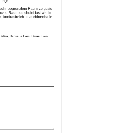
kung!
 sehr begrenztem Raum zeigt sie
ückte Raum erscheint fast wie im
n kontrastreich maschinenhafte
Hallen
,
Henrietta Horn
,
Herne
,
Live-