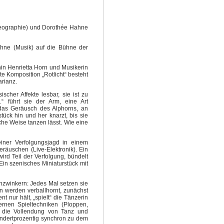
oreographie) und Dorothée Hahne
ahne (Musik) auf die Bühne der
in Henrietta Horn und Musikerin
e Komposition „Rotlicht“ besteht
arianz.
scher Affekte lesbar, sie ist zu
 führt sie der Arm, eine Art
 das Geräusch des Alphorns, an
ck hin und her knarzt, bis sie
che Weise tanzen lässt. Wie eine
einer Verfolgungsjagd in einem
eräuschen (Live-Elektronik). Ein
ird Teil der Verfolgung, bündelt
in szenisches Miniaturstück mit
enzwinkern: Jedes Mal setzen sie
n werden verballhornt, zunächst
t nur hält, „spielt“ die Tänzerin
ernen Spieltechniken (Ploppen,
ch die Vollendung von Tanz und
ndertprozentig synchron zu dem