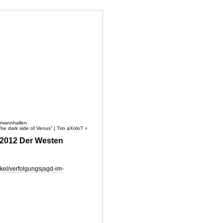
SE
SHOP
NEWSIC
KONTAKT
tmannhallen
he dark side of Venus” | Trio aXoloT
»
7.2012 Der Westen
kel/verfolgungsjagd-im-