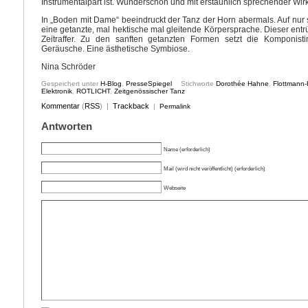
Instrumentalpart ist. Wunderschön und mit erstaunlich sprechender Wir
In „Boden mit Dame“ beeindruckt der Tanz der Horn abermals. Auf nur
eine getanzte, mal hektische mal gleitende Körpersprache. Dieser entr
Zeitraffer. Zu den sanften getanzten Formen setzt die Komponisti
Geräusche. Eine ästhetische Symbiose.
Nina Schröder
Gespeichert unter
H-Blog
,
PresseSpiegel
Stichworte
Dorothée Hahne
,
Flottmann-
Elektronik
,
ROTLICHT
,
Zeitgenössischer Tanz
Kommentar
(
RSS
) |
Trackback
|
Permalink
Antworten
Name (erforderlich)
Mail (wird nicht veröffentlicht) (erforderlich)
Webseite