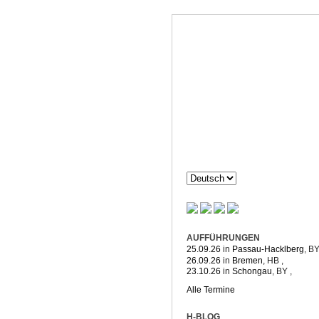
Dorothée H
Komposition & mehr
AUFFÜHRUNGEN
25.09.26
in
Passau-Hacklberg
, B
26.09.26
in
Bremen
, HB
,
23.10.26
in
Schongau
, BY
,
Alle Termine
H-BLOG