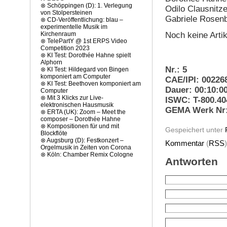
⊗
Schöppingen (D): 1. Verlegung
Odilo Clausnitz
von Stolpersteinen
Gabriele Rosen
⊗
CD-Veröffentlichung: blau –
experimentelle Musik im
Noch keine Arti
Kirchenraum
⊗
TelePartY @ 1st ERPS Video
Competition 2023
⊗
KI Test: Dorothée Hahne spielt
Alphorn
Nr.: 5
⊗
KI Test: Hildegard von Bingen
komponiert am Computer
CAE/IPI: 00226
⊗
KI Test: Beethoven komponiert am
Dauer: 00:10:0
Computer
⊗
Mit 3 Klicks zur Live-
ISWC: T-800.40
elektronischen Hausmusik
GEMA Werk Nr:
⊗
ERTA (UK): Zoom – Meet the
composer – Dorothée Hahne
⊗
Kompositionen für und mit
Gespeichert unter
Blockflöte
⊗
Augsburg (D): Festkonzert –
Kommentar
(
RSS
Orgelmusik in Zeiten von Corona
⊗
Köln: Chamber Remix Cologne
Antworten