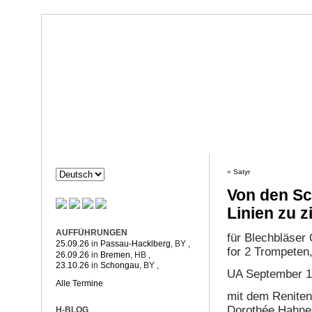
Dorothée Hahne
Komposition & mehr
HAHNE
PROJEKTE
«
Satyr
Von den Sc
Linien zu z
AUFFÜHRUNGEN
für Blechbläser 
25.09.26
in
Passau-Hacklberg
, BY
,
for 2 Trompeten
26.09.26
in
Bremen
, HB
,
23.10.26
in
Schongau
, BY
,
UA September 19
Alle Termine
mit dem Renitent
Dorothée Hahne,
H-BLOG