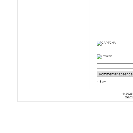
«
Satyr
© 202
Word